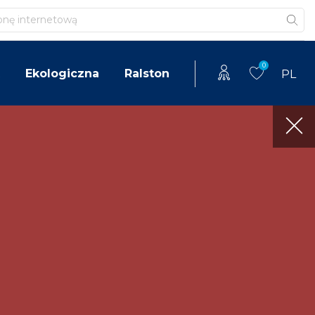
0
Ekologiczna
Ralston
PL