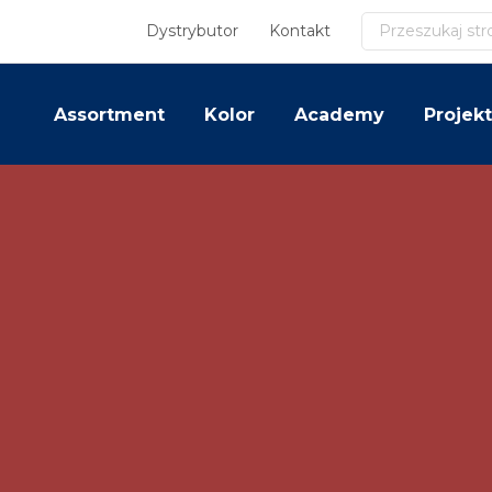
Szukaj
Dystrybutor
Kontakt
Assortment
Kolor
Academy
Projekt