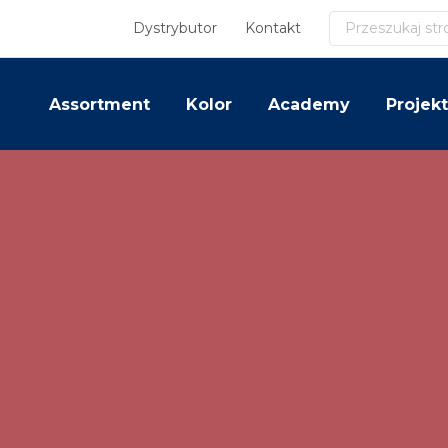
Szukaj
Dystrybutor
Kontakt
Assortment
Kolor
Academy
Projekt