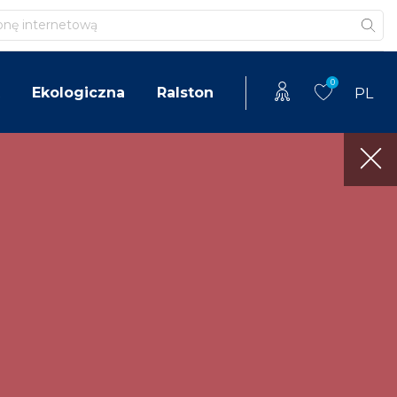
0
Ekologiczna
Ralston
PL