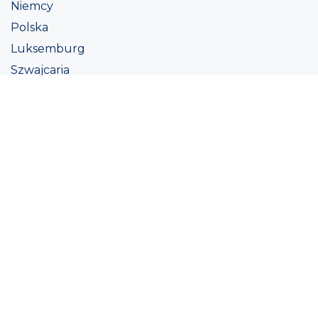
Niemcy
Polska
Luksemburg
Szwajcaria
Austria
Irlandii
Włoszech
Ukraina
Coatings
Assortment
Kolor
Academy
Projekt
Ekologiczna