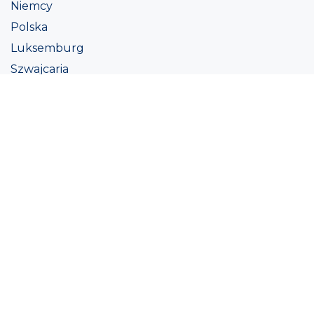
Niemcy
Polska
Luksemburg
Szwajcaria
Austria
Irlandii
Włoszech
Ukraina
Coatings
Assortment
Kolor
Academy
Projekt
Ekologiczna