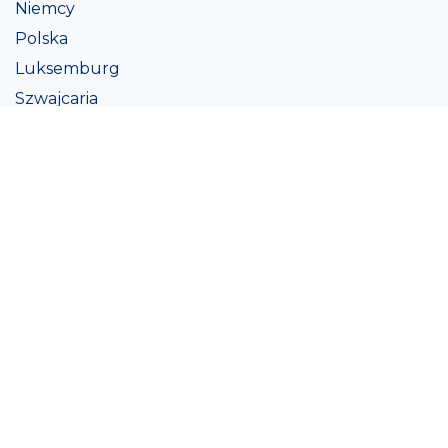
Niemcy
Polska
Luksemburg
Szwajcaria
Austria
Irlandii
Włoszech
Ukraina
Coatings
Assortment
Kolor
Academy
Projekt
Ekologiczna