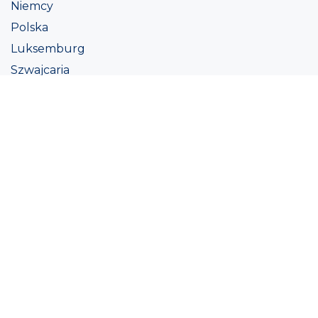
Niemcy
Polska
Luksemburg
Szwajcaria
Austria
Irlandii
Włoszech
Ukraina
Coatings
Assortment
Kolor
Academy
Projekt
Ekologiczna