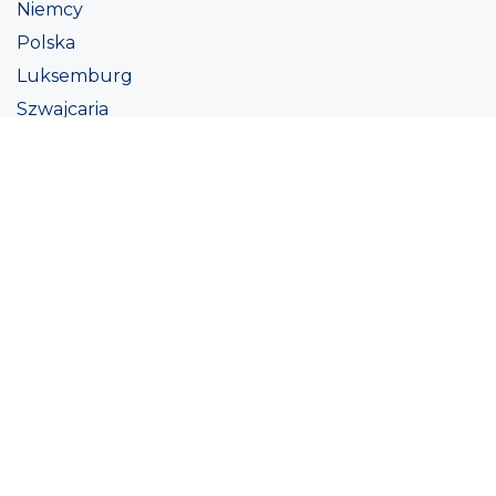
Niemcy
Polska
Luksemburg
Szwajcaria
Austria
Irlandii
Włoszech
Ukraina
Coatings
Assortment
Kolor
Academy
Projekt
Ekologiczna