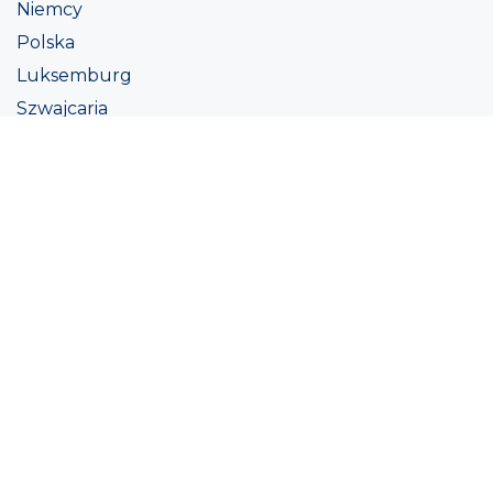
Niemcy
Polska
Luksemburg
Szwajcaria
Austria
Irlandii
Włoszech
Ukraina
Coatings
Assortment
Kolor
Academy
Projekt
Ekologiczna