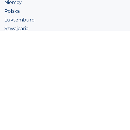
Niemcy
Polska
Luksemburg
Szwajcaria
Austria
Irlandii
Włoszech
Ukraina
Coatings
Assortment
Kolor
Academy
Projekt
Ekologiczna