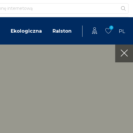
0
Ekologiczna
Ralston
PL