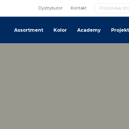
Szukaj
Dystrybutor
Kontakt
Assortment
Kolor
Academy
Projekt