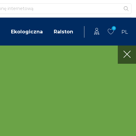
0
Ekologiczna
Ralston
PL