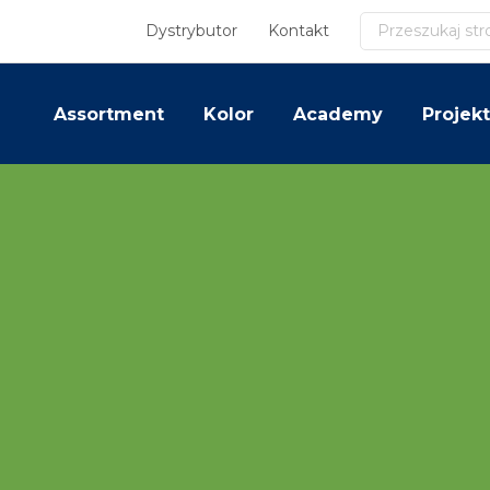
Szukaj
Dystrybutor
Kontakt
Assortment
Kolor
Academy
Projekt