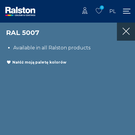
0
PL
RAL 5007
Available in all Ralston products
Nałóż moją paletę kolorów