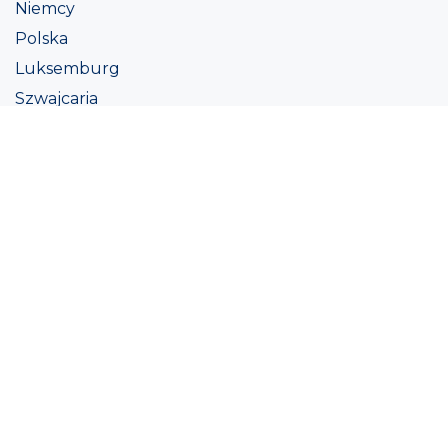
Niemcy
Polska
Luksemburg
Szwajcaria
Austria
Irlandii
Włoszech
Ukraina
Coatings
Assortment
Kolor
Academy
Projekt
Ekologiczna