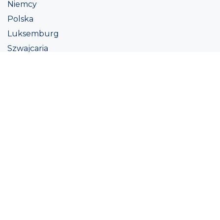
Niemcy
Polska
Luksemburg
Szwajcaria
Austria
Irlandii
Włoszech
Ukraina
Coatings
Assortment
Kolor
Academy
Projekt
Ekologiczna