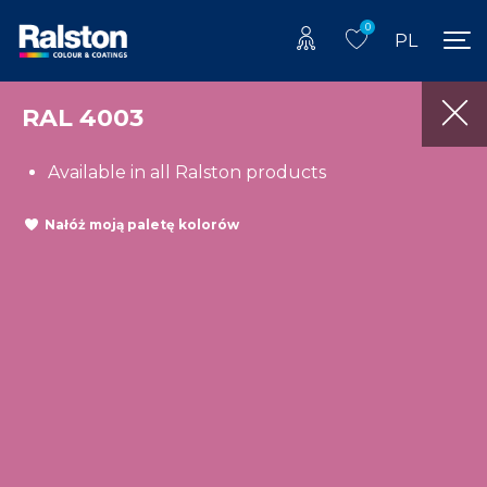
0
PL
RAL 4003
Available in all Ralston products
Nałóż moją paletę kolorów