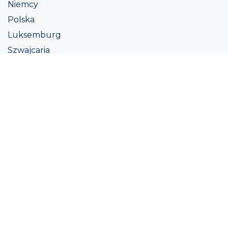
Niemcy
Polska
Luksemburg
Szwajcaria
Austria
Irlandii
Włoszech
Ukraina
Coatings
Assortment
Kolor
Academy
Projekt
Ekologiczna