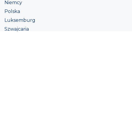
Niemcy
Polska
Luksemburg
Szwajcaria
Austria
Irlandii
Włoszech
Ukraina
Coatings
Assortment
Kolor
Academy
Projekt
Ekologiczna