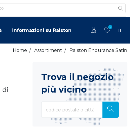
0
à
Informazioni su Ralston
IT
Home
/
Assortiment
/
Ralston Endurance Satin
Trova il negozio
più vicino
 di