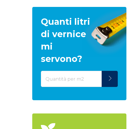
Quanti litri
di vernice
mi
servono?