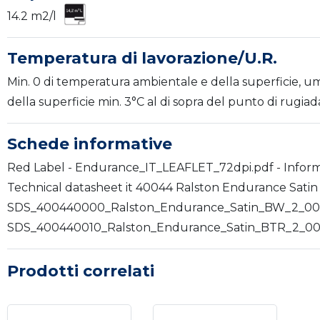
14.2 m2/l
Temperatura di lavorazione/U.R.
Min. 0 di temperatura ambientale e della superficie, u
della superficie min. 3°C al di sopra del punto di rugiad
Schede informative
Red Label - Endurance_IT_LEAFLET_72dpi.pdf - Informa
Technical datasheet it 40044 Ralston Endurance Satin 1
SDS_400440000_Ralston_Endurance_Satin_BW_2_00_IT_I
SDS_400440010_Ralston_Endurance_Satin_BTR_2_00_IT_
Prodotti correlati