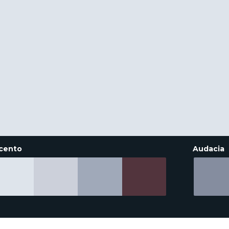
cento
Audacia