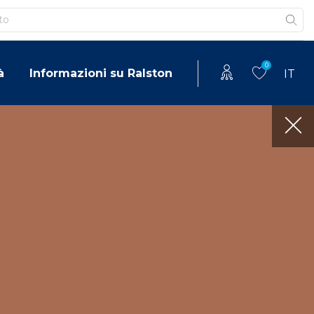
0
à
Informazioni su Ralston
IT