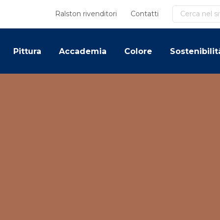
Cerca
Ralston rivenditori
Contatti
Pittura
Accademia
Colore
Sostenibilit