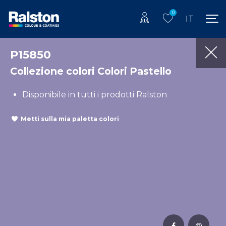
0
IT
P15850
Collezione colori Colori Pastello
Disponibile in tutti i prodotti Ralston
Metti sulla mia paletta colori