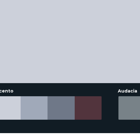
cento
Audacia