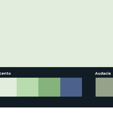
cento
Audacia