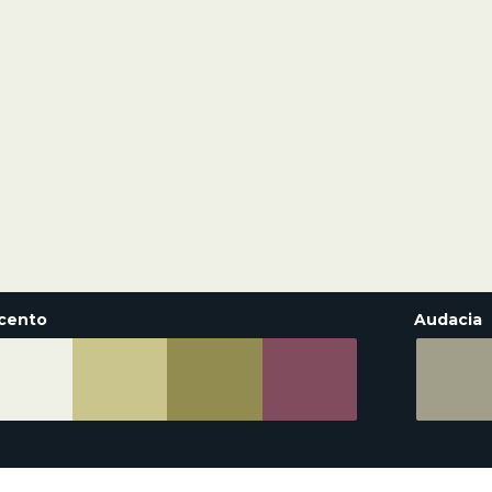
cento
Audacia