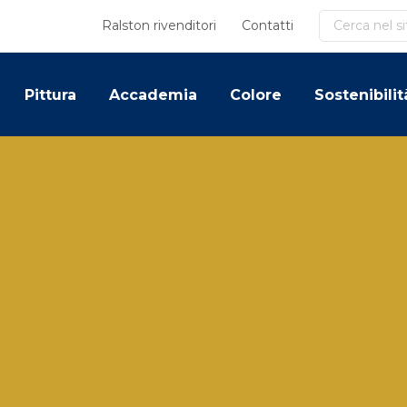
Cerca
Ralston rivenditori
Contatti
Pittura
Accademia
Colore
Sostenibilit