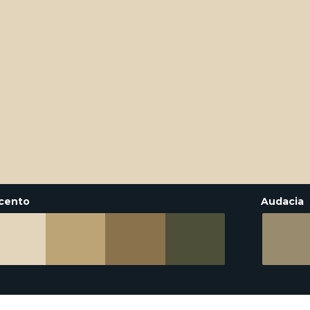
cento
Audacia