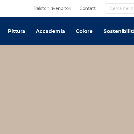
Cerca
Ralston rivenditori
Contatti
Pittura
Accademia
Colore
Sostenibilit