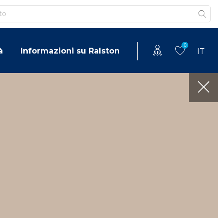
0
à
Informazioni su Ralston
IT