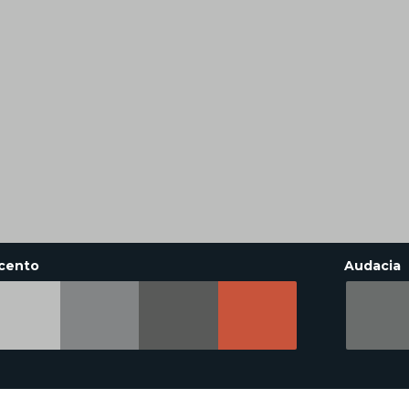
cento
Audacia