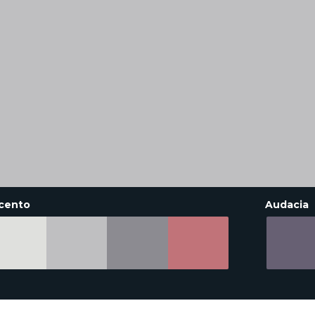
cento
Audacia