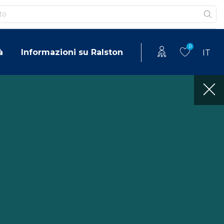
0
à
Informazioni su Ralston
IT