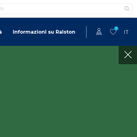
0
à
Informazioni su Ralston
IT