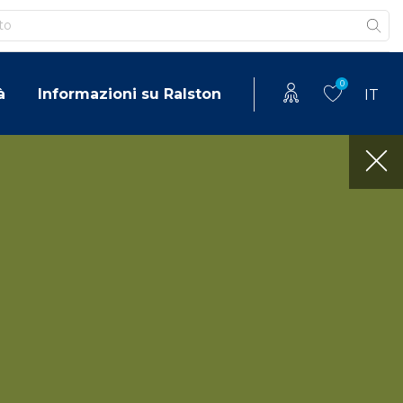
0
à
Informazioni su Ralston
IT