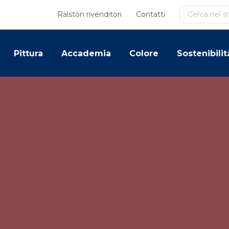
Cerca
Ralston rivenditori
Contatti
Pittura
Accademia
Colore
Sostenibilit