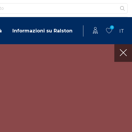
0
à
Informazioni su Ralston
IT