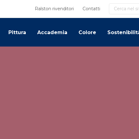
Cerca
Ralston rivenditori
Contatti
Pittura
Accademia
Colore
Sostenibilit