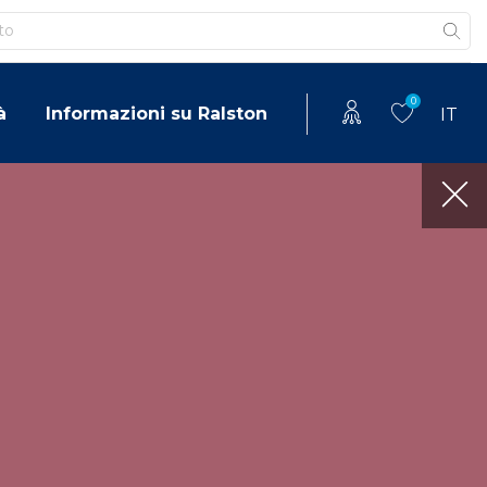
0
à
Informazioni su Ralston
IT