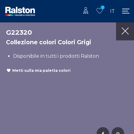
0
IT
G22320
Collezione colori Colori Grigi
Disponibile in tutti i prodotti Ralston
Metti sulla mia paletta colori