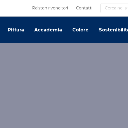
Cerca
Ralston rivenditori
Contatti
Pittura
Accademia
Colore
Sostenibilit