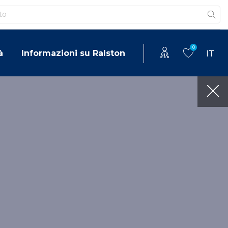
0
à
Informazioni su Ralston
IT