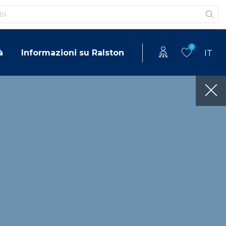
0
à
Informazioni su Ralston
IT