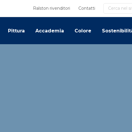
Cerca
Ralston rivenditori
Contatti
Pittura
Accademia
Colore
Sostenibilit