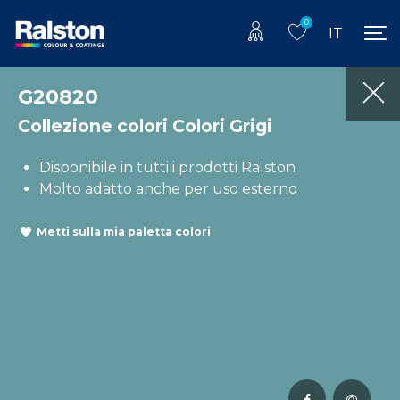
0
IT
G20820
Collezione colori Colori Grigi
Disponibile in tutti i prodotti Ralston
Molto adatto anche per uso esterno
Metti sulla mia paletta colori