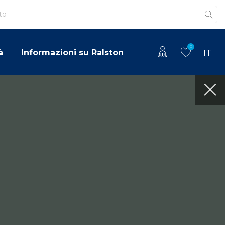
0
à
Informazioni su Ralston
IT