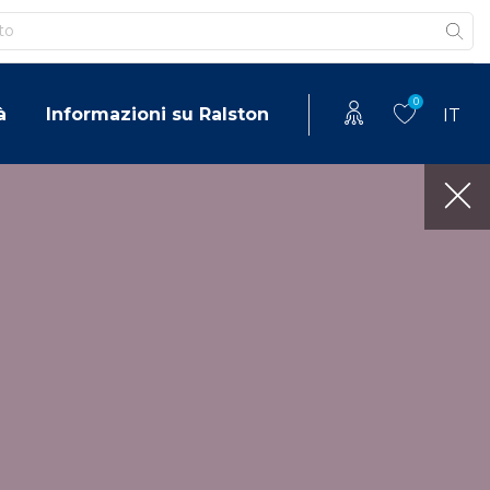
0
à
Informazioni su Ralston
IT