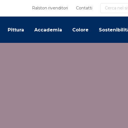
Cerca
Ralston rivenditori
Contatti
Pittura
Accademia
Colore
Sostenibilit