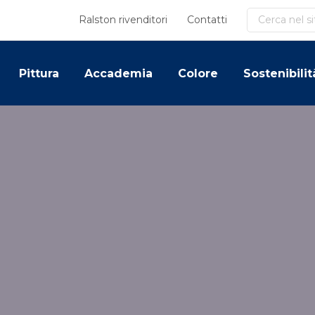
Cerca
Ralston rivenditori
Contatti
Pittura
Accademia
Colore
Sostenibilit