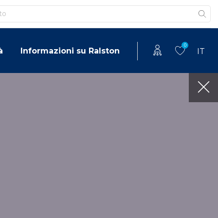
0
à
Informazioni su Ralston
IT