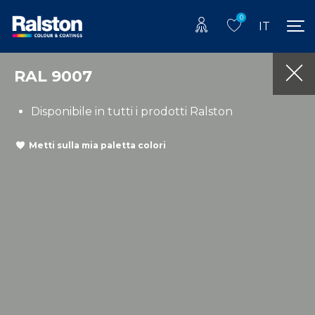
0
IT
RAL 9007
Disponibile in tutti i prodotti Ralston
Metti sulla mia paletta colori