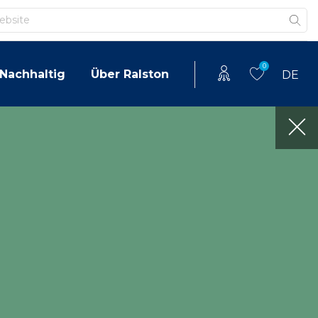
0
Nachhaltig
Über Ralston
DE