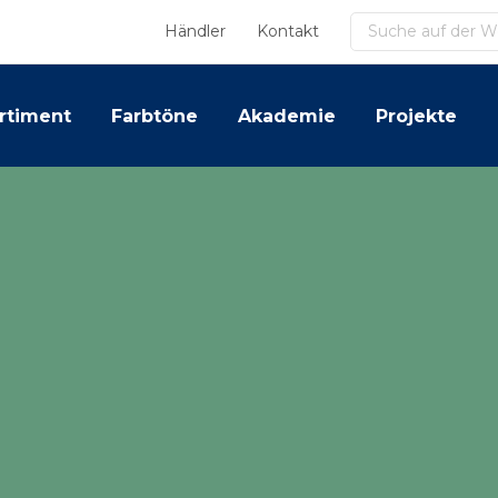
Suchen
Händler
Kontakt
rtiment
Farbtöne
Akademie
Projekte