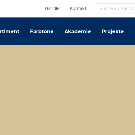
Suchen
Händler
Kontakt
rtiment
Farbtöne
Akademie
Projekte