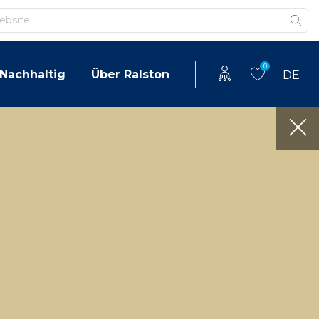
0
Nachhaltig
Über Ralston
DE