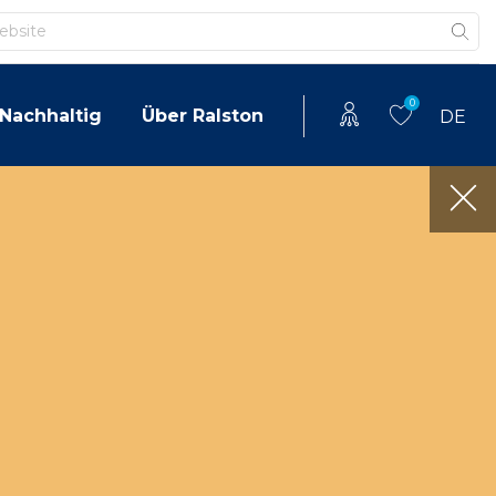
0
Nachhaltig
Über Ralston
DE