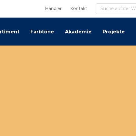
Suchen
Händler
Kontakt
rtiment
Farbtöne
Akademie
Projekte