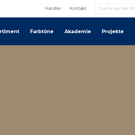
Suchen
Händler
Kontakt
rtiment
Farbtöne
Akademie
Projekte