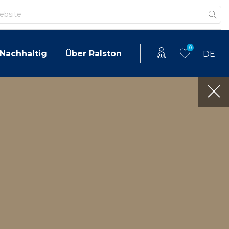
0
Nachhaltig
Über Ralston
DE