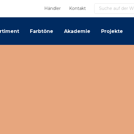
Suchen
Händler
Kontakt
rtiment
Farbtöne
Akademie
Projekte