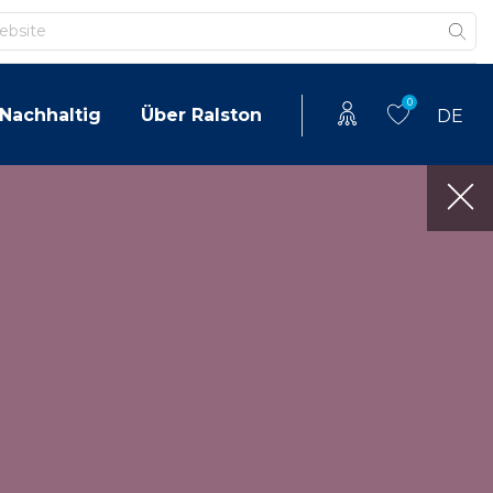
0
Nachhaltig
Über Ralston
DE