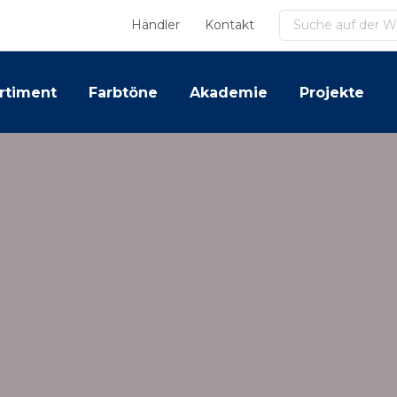
Suchen
Händler
Kontakt
rtiment
Farbtöne
Akademie
Projekte