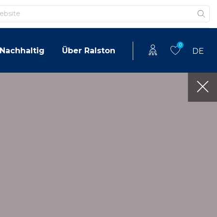
0
Nachhaltig
Über Ralston
DE