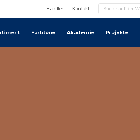
Suchen
Händler
Kontakt
rtiment
Farbtöne
Akademie
Projekte