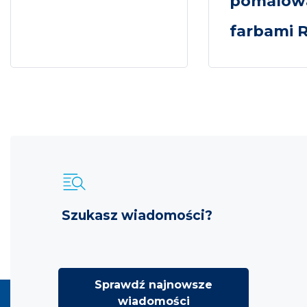
pomalow
farbami R.
Szukasz wiadomości?
Sprawdź najnowsze
wiadomości