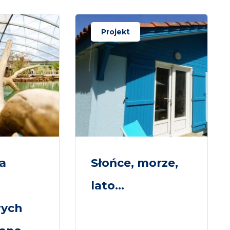
Projekt
a
Słońce, morze,
lato…
ych