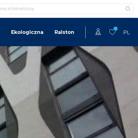
0
Ekologiczna
Ralston
PL