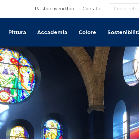
Cerca
Ralston rivenditori
Contatti
Pittura
Accademia
Colore
Sostenibilit